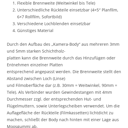
Flexible Brennweite (Weitwinkel bis Tele)
Unterschiedliche Rückteile einsetzbar (4×5″ Planfilm,
6×7 Rollfilm, Sofortbild)
Verschiedene Lochblenden einsetzbar
Günstiges Material
Durch den Aufbau des „Kamera-Body“ aus mehreren 3mm
und 5mm starken Schichtholz-
platten kann die Brennweite durch das Hinzufügen oder
Entnehmen einzelner Platten
entsprechend angepasst werden. Die Brennweite stellt den
Abstand zwischen Loch (Linse)
und Filmoberfläche dar (z.B. 30mm = Weitwinkel, 90mm =
Tele). Als Verbinder wurden Gewindestangen mit 4mm
Durchmesser zzgl. der entsprechenden Hut- und
Flügelmuttern, sowie Unterlegscheiben verwendet. Um die
Auflagefläche der Rückteile (Filmkassetten) lichtdicht zu
machen, schließt der Body nach hinten mit einer Lage aus
Moosgummi ab.