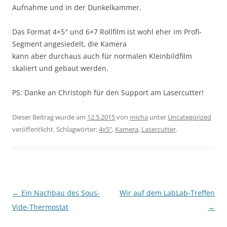
Aufnahme und in der Dunkelkammer.
Das Format 4×5″ und 6×7 Rollfilm ist wohl eher im Profi-
Segment angesiedelt, die Kamera
kann aber durchaus auch für normalen Kleinbildfilm
skaliert und gebaut werden.
PS: Danke an Christoph für den Support am Lasercutter!
Dieser Beitrag wurde am
12.5.2015
von
micha
unter
Uncategorized
veröffentlicht. Schlagwörter:
4x5"
,
Kamera
,
Lasercutter
.
Beitragsnavigation
←
Ein Nachbau des Sous-
Wir auf dem LabLab-Treffen
Vide-Thermostat
→