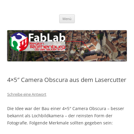
Zum
Inhalt
FabLab Rothenburg
springen
FabLab Region Rothenburg o.d.T e.V.
Menü
4×5″ Camera Obscura aus dem Lasercutter
Schreibe eine Antwort
Die Idee war der Bau einer 4×5″ Camera Obscura – besser
bekannt als Lochbildkamera – der reinsten Form der
Fotografie. Folgende Merkmale sollten gegeben sein: