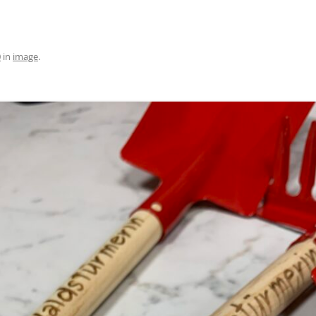
0
in
image
.