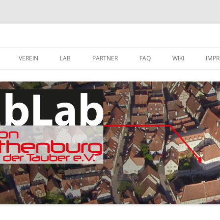
VEREIN
LAB
PARTNER
FAQ
WIKI
IMP
A
MITGLIED WERDEN
FABLAB AUSTATTUNG
SOFTWARE