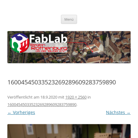
Zum
Inhalt
FabLab Rothenburg
springen
FabLab Region Rothenburg o.d.T e.V.
Menü
16004545033523269289609283759890
Veröffentlicht am
18.9.2020
mit
1920 × 2560
in
16004545033523269289609283759890
.
← Vorheriges
Nächstes →