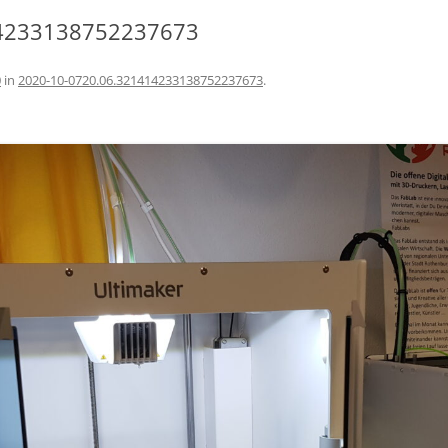
14233138752237673
0
in
2020-10-0720.06.321414233138752237673
.