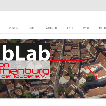
VEREIN
LAB
PARTNER
FAQ
WIKI
IMP
A
MITGLIED WERDEN
FABLAB AUSTATTUNG
SOFTWARE