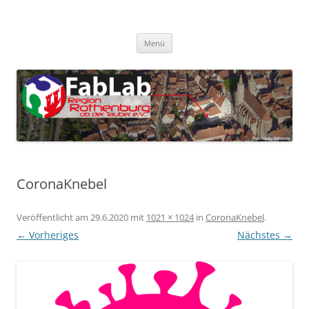
Zum
Inhalt
FabLab Rothenburg
springen
FabLab Region Rothenburg o.d.T e.V.
Menü
CoronaKnebel
Veröffentlicht am
29.6.2020
mit
1021 × 1024
in
CoronaKnebel
.
← Vorheriges
Nächstes →