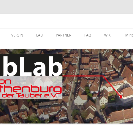
VEREIN
LAB
PARTNER
FAQ
WIKI
IMP
A
MITGLIED WERDEN
FABLAB AUSTATTUNG
SOFTWARE