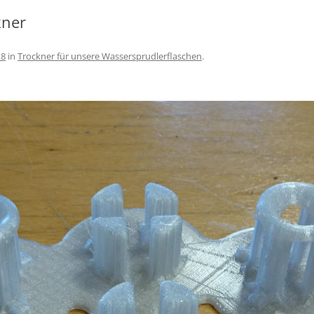
kner
18
in
Trockner für unsere Wassersprudlerflaschen
.