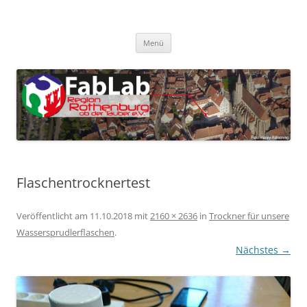
Zum
Inhalt
FabLab Rothenburg
springen
FabLab Region Rothenburg o.d.T e.V.
Menü
Flaschentrocknertest
Veröffentlicht am
11.10.2018
mit
2160 × 2636
in
Trockner für unsere
Wassersprudlerflaschen
.
Nächstes →