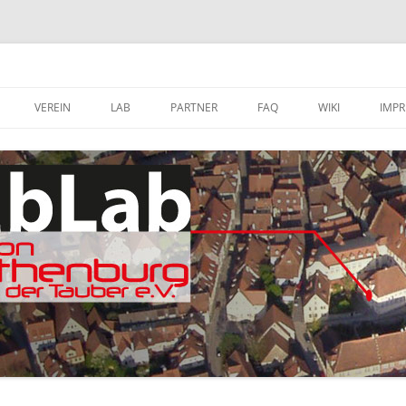
VEREIN
LAB
PARTNER
FAQ
WIKI
IMP
A
MITGLIED WERDEN
FABLAB AUSTATTUNG
SOFTWARE