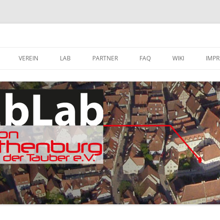
VEREIN
LAB
PARTNER
FAQ
WIKI
IMP
A
MITGLIED WERDEN
FABLAB AUSTATTUNG
SOFTWARE