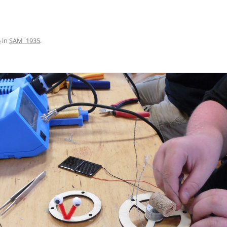
6
in
SAM_1935
.