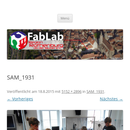
Zum
Inhalt
FabLab Rothenburg
springen
FabLab Region Rothenburg o.d.T e.V.
Menü
SAM_1931
Veröffentlicht am
18.8.2015
mit
5152 × 2896
in
SAM_1931
.
← Vorheriges
Nächstes →