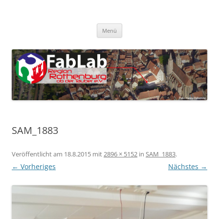
Zum
Inhalt
FabLab Rothenburg
springen
FabLab Region Rothenburg o.d.T e.V.
Menü
SAM_1883
Veröffentlicht am
18.8.2015
mit
2896 × 5152
in
SAM_1883
.
← Vorheriges
Nächstes →