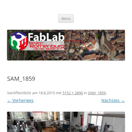
Zum
Inhalt
FabLab Rothenburg
springen
FabLab Region Rothenburg o.d.T e.V.
Menü
SAM_1859
Veröffentlicht am
18.8.2015
mit
5152 × 2896
in
SAM_1859
.
← Vorheriges
Nächstes →