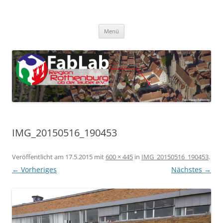
Zum
Inhalt
FabLab Rothenburg
springen
FabLab Region Rothenburg o.d.T e.V.
Menü
IMG_20150516_190453
Veröffentlicht am
17.5.2015
mit
600 × 445
in
IMG_20150516_190453
.
← Vorheriges
Nächstes →