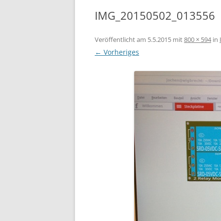
IMG_20150502_013556
Veröffentlicht am
5.5.2015
mit
800 × 594
in
← Vorheriges