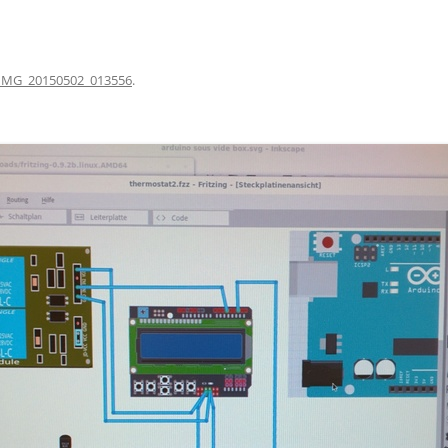
IMG_20150502_013556
.