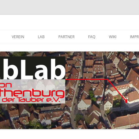
VEREIN
LAB
PARTNER
FAQ
WIKI
IMP
A
MITGLIED WERDEN
FABLAB AUSTATTUNG
SOFTWARE