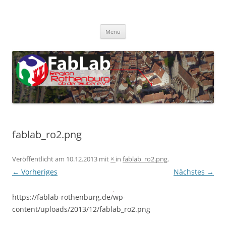
Zum
Inhalt
FabLab Rothenburg
springen
FabLab Region Rothenburg o.d.T e.V.
Menü
fablab_ro2.png
Veröffentlicht am
10.12.2013
mit
×
in
fablab_ro2.png
.
← Vorheriges
Nächstes →
https://fablab-rothenburg.de/wp-
content/uploads/2013/12/fablab_ro2.png