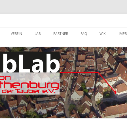
VEREIN
LAB
PARTNER
FAQ
WIKI
IMP
A
MITGLIED WERDEN
FABLAB AUSTATTUNG
SOFTWARE