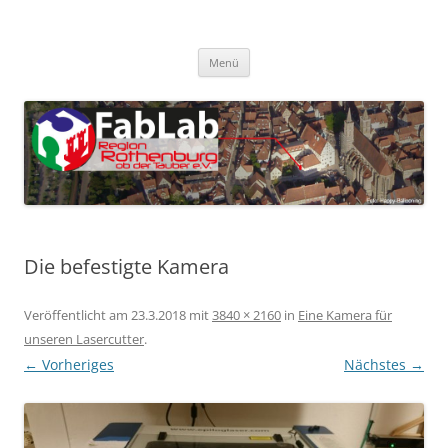
Zum
Inhalt
FabLab Rothenburg
springen
FabLab Region Rothenburg o.d.T e.V.
Menü
Die befestigte Kamera
Veröffentlicht am
23.3.2018
mit
3840 × 2160
in
Eine Kamera für
unseren Lasercutter
.
← Vorheriges
Nächstes →