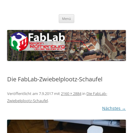
Zum
Inhalt
FabLab Rothenburg
springen
FabLab Region Rothenburg o.d.T e.V.
Menü
Die FabLab-Zwiebelplootz-Schaufel
Veröffentlicht am
7.9.2017
mit
2160 × 2884
in
Die FabLab-
Zwiebelplootz-Schaufel
.
Nächstes →