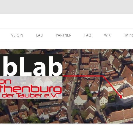
VEREIN
LAB
PARTNER
FAQ
WIKI
IMP
A
MITGLIED WERDEN
FABLAB AUSTATTUNG
SOFTWARE