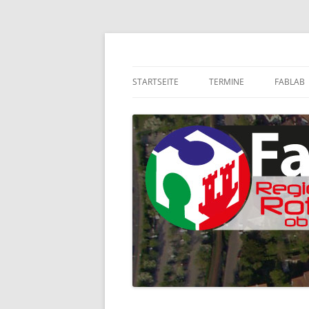
Zum
Inhalt
springen
FabLab Region Rothenburg o.d.T e.V.
FabLab Rothenburg
STARTSEITE
TERMINE
FABLAB
WORKSHOPS
CHART
WORKSHOP-ARCHIV
KALENDER