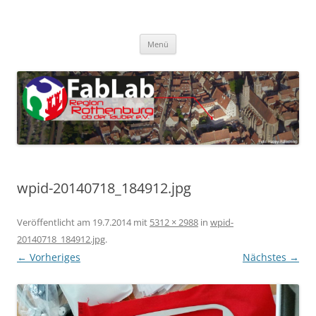
Zum
Inhalt
FabLab Rothenburg
springen
FabLab Region Rothenburg o.d.T e.V.
Menü
wpid-20140718_184912.jpg
Veröffentlicht am
19.7.2014
mit
5312 × 2988
in
wpid-
20140718_184912.jpg
.
← Vorheriges
Nächstes →