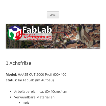
Zum
Inhalt
FabLab Rothenburg
springen
FabLab Region Rothenburg o.d.T e.V.
Menü
3 Achsfräse
Model:
HAASE CUT 2000 Profi 600×400
Status:
Im FabLab (Im Aufbau)
Arbeitsbereich: ca. 60x40cmx4cm
Verwendbare Materialien:
Holz