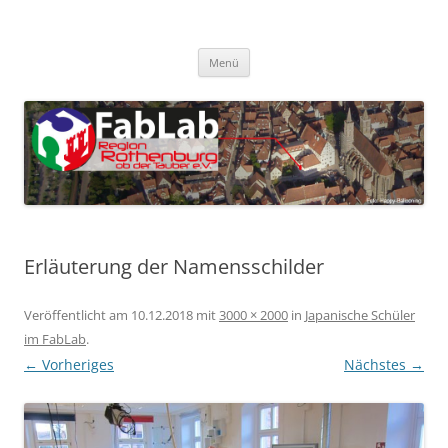
Zum
Inhalt
FabLab Rothenburg
springen
FabLab Region Rothenburg o.d.T e.V.
Menü
Erläuterung der Namensschilder
Veröffentlicht am
10.12.2018
mit
3000 × 2000
in
Japanische Schüler
im FabLab
.
← Vorheriges
Nächstes →