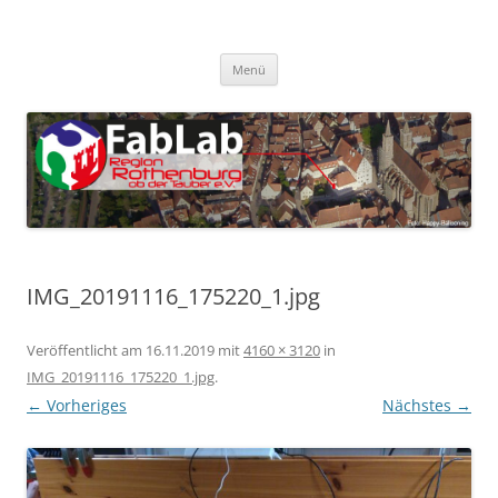
Zum
Inhalt
FabLab Rothenburg
springen
FabLab Region Rothenburg o.d.T e.V.
Menü
IMG_20191116_175220_1.jpg
Veröffentlicht am
16.11.2019
mit
4160 × 3120
in
IMG_20191116_175220_1.jpg
.
← Vorheriges
Nächstes →