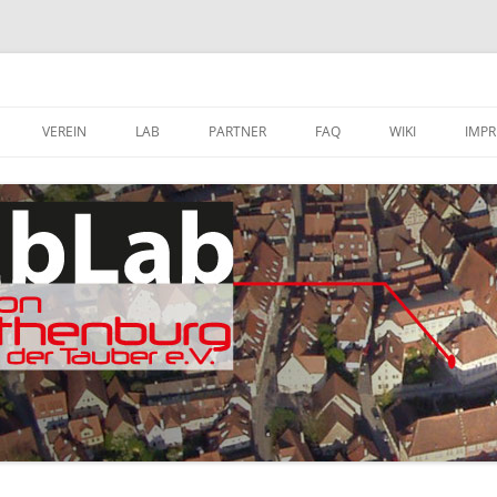
VEREIN
LAB
PARTNER
FAQ
WIKI
IMP
A
MITGLIED WERDEN
FABLAB AUSTATTUNG
SOFTWARE