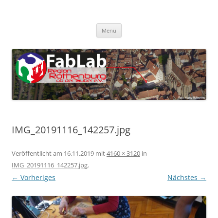
Zum
Inhalt
FabLab Rothenburg
springen
FabLab Region Rothenburg o.d.T e.V.
Menü
IMG_20191116_142257.jpg
Veröffentlicht am
16.11.2019
mit
4160 × 3120
in
IMG_20191116_142257.jpg
.
← Vorheriges
Nächstes →