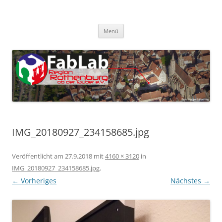
Zum
Inhalt
FabLab Rothenburg
springen
FabLab Region Rothenburg o.d.T e.V.
Menü
IMG_20180927_234158685.jpg
Veröffentlicht am
27.9.2018
mit
4160 × 3120
in
IMG_20180927_234158685.jpg
.
← Vorheriges
Nächstes →