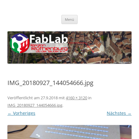
Zum
Inhalt
FabLab Rothenburg
springen
FabLab Region Rothenburg o.d.T e.V.
Menü
IMG_20180927_144054666.jpg
Veröffentlicht am
27.9.2018
mit
4160 × 3120
in
IMG_20180927_144054666.jpg
.
← Vorheriges
Nächstes →