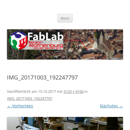
Zum
Inhalt
FabLab Rothenburg
springen
FabLab Region Rothenburg o.d.T e.V.
Menü
IMG_20171003_192247797
Veröffentlicht am
15.10.2017
mit
3120 × 4160
in
IMG_20171003_192247797
.
← Vorheriges
Nächstes →