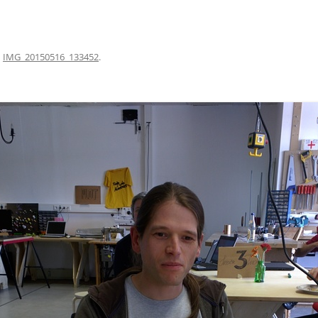
n
IMG_20150516_133452
.