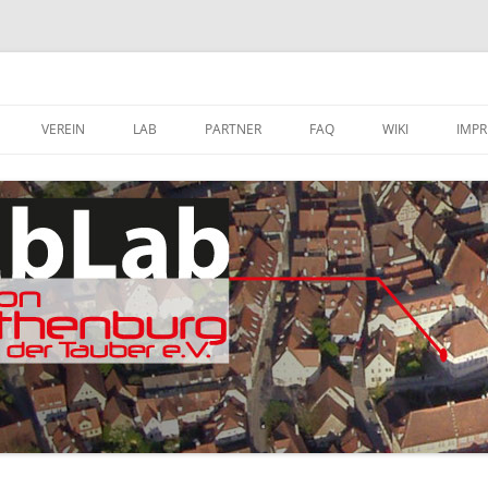
VEREIN
LAB
PARTNER
FAQ
WIKI
IMP
A
MITGLIED WERDEN
FABLAB AUSTATTUNG
SOFTWARE