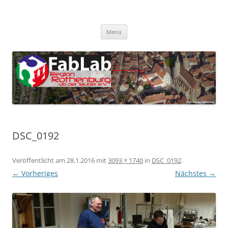
Zum
Inhalt
FabLab Rothenburg
springen
FabLab Region Rothenburg o.d.T e.V.
Menü
DSC_0192
Veröffentlicht am
28.1.2016
mit
3093 × 1740
in
DSC_0192
.
← Vorheriges
Nächstes →