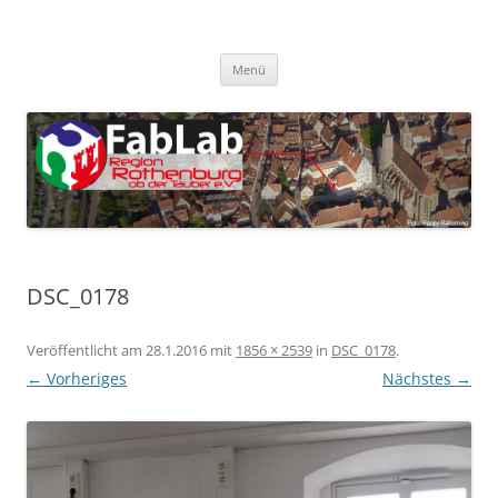
Zum
Inhalt
FabLab Rothenburg
springen
FabLab Region Rothenburg o.d.T e.V.
Menü
DSC_0178
Veröffentlicht am
28.1.2016
mit
1856 × 2539
in
DSC_0178
.
← Vorheriges
Nächstes →