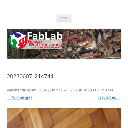
Zum
Inhalt
FabLab Rothenburg
springen
FabLab Region Rothenburg o.d.T e.V.
Menü
20230607_214744
Veröffentlicht am
8.6.2023
mit
1152 × 2560
in
20230607_214744
.
← Vorheriges
Nächstes →