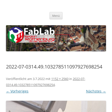
Zum
Inhalt
FabLab Rothenburg
springen
FabLab Region Rothenburg o.d.T e.V.
Menü
2022-07-0314.49.103278511097927698254
Veröffentlicht am
3.7.2022
mit
1152 × 2560
in
2022-07-
0314.49.103278511097927698254
.
← Vorheriges
Nächstes →