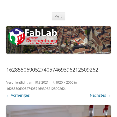
Zum
Inhalt
FabLab Rothenburg
springen
FabLab Region Rothenburg o.d.T e.V.
Menü
16285506905274057469396212509262
Veröffentlicht am
10.8.2021
mit
1920 × 2560
in
16285506905274057469396212509262
.
← Vorheriges
Nächstes →