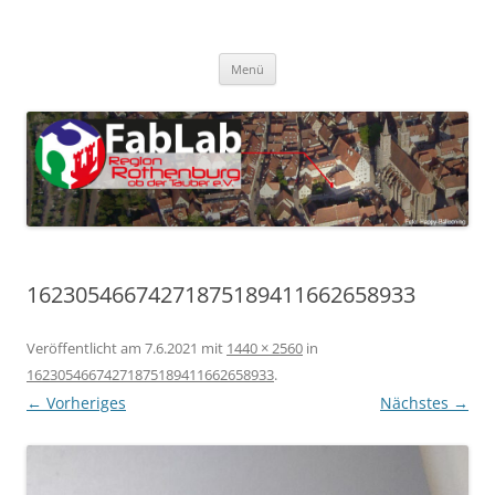
Zum
Inhalt
FabLab Rothenburg
springen
FabLab Region Rothenburg o.d.T e.V.
Menü
16230546674271875189411662658933
Veröffentlicht am
7.6.2021
mit
1440 × 2560
in
16230546674271875189411662658933
.
← Vorheriges
Nächstes →