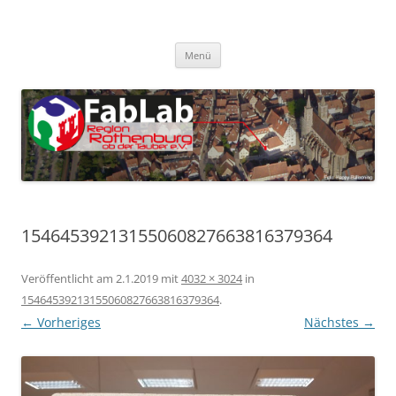
Zum
Inhalt
FabLab Rothenburg
springen
FabLab Region Rothenburg o.d.T e.V.
Menü
15464539213155060827663816379364
Veröffentlicht am
2.1.2019
mit
4032 × 3024
in
15464539213155060827663816379364
.
← Vorheriges
Nächstes →